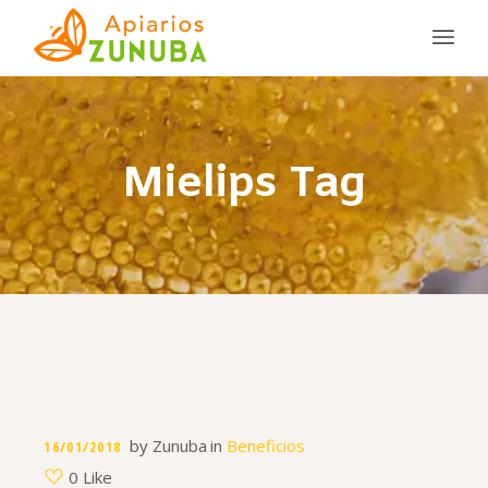
Mielips Tag
by
Zunuba
in
Beneficios
16/01/2018
0 Like