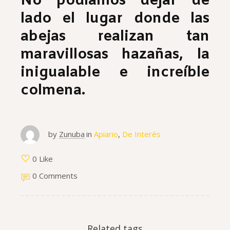
No podíamos dejar de
lado el lugar donde las
abejas realizan tan
maravillosas hazañas, la
inigualable e increíble
colmena.
by
Zunuba
in
Apiario
,
De Interés
0 Like
0 Comments
Related tags