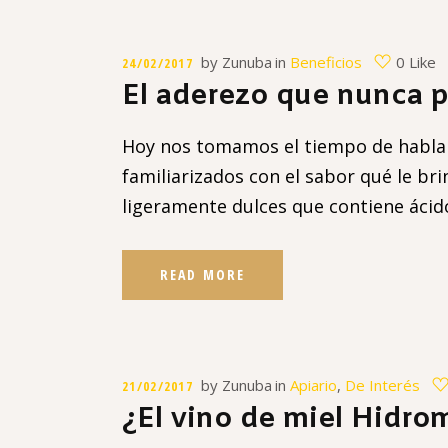
by
Zunuba
in
Beneficios
0 Like
24/02/2017
El aderezo que nunca pu
Hoy nos tomamos el tiempo de hablar
familiarizados con el sabor qué le br
ligeramente dulces que contiene áci
READ MORE
by
Zunuba
in
Apiario
,
De Interés
21/02/2017
¿El vino de miel Hidrom