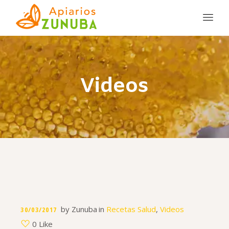
Videos
by
Zunuba
in
Recetas Salud
,
Videos
30/03/2017
0 Like