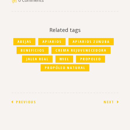
0 Comments
Related tags
ABEJAS
APIARIOS
APIARIOS ZUNUBA
BENEFICIOS
CREMA REJUVENECEDORA
JALEA REAL
MIEL
PROPOLEO
PROPÓLEO NATURAL
PREVIOUS
NEXT