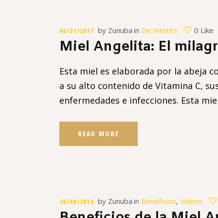
by
Zunuba
in
De Interés
0 Like
06/01/2017
Miel Angelita: El milagr
Esta miel es elaborada por la abeja c
a su alto contenido de Vitamina C, su
enfermedades e infecciones. Esta mi
READ MORE
by
Zunuba
in
Beneficios
,
Videos
26/08/2016
Beneficios de la Miel A